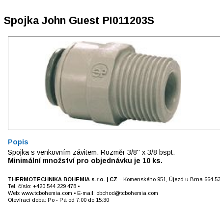
Spojka John Guest PI011203S
Popis
Spojka s venkovním závitem. Rozměr 3/8" x 3/8 bspt.
Minimální množství pro objednávku je 10 ks.
THERMOTECHNIKA BOHEMIA s.r.o. | CZ
– Komenského 951, Újezd u Brna 664 5
Tel. číslo: +420 544 229 478 •
Web: www.tcbohemia.com • E-mail: obchod@tcbohemia.com
Otevírací doba: Po - Pá od 7:00 do 15:30