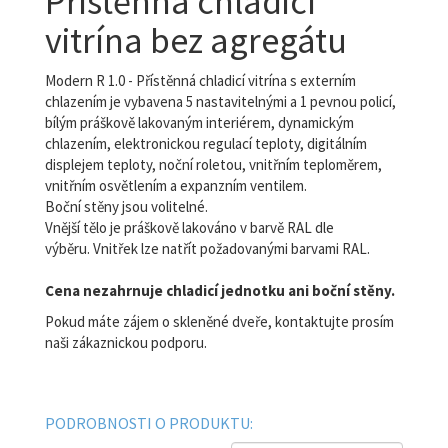
Přístěnná chladicí
vitrína bez agregátu
Modern R 1.0 -
Přístěnná chladicí vitrína s externím
chlazením je vybavena 5 nastavitelnými a 1 pevnou policí,
bílým práškově lakovaným interiérem, dynamickým
chlazením, elektronickou regulací teploty, digitálním
displejem teploty, noční roletou, vnitřním teploměrem,
vnitřním osvětlením a expanzním ventilem.
Boční stěny jsou volitelné.
Vnější tělo je práškově lakováno v barvě RAL dle
výběru.
Vnitřek lze natřít požadovanými barvami RAL.
Cena nezahrnuje chladicí jednotku ani boční stěny.
Pokud máte zájem o skleněné dveře, kontaktujte prosím
naši zákaznickou podporu.
PODROBNOSTI O PRODUKTU: