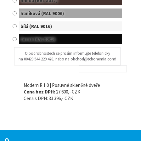
hnědá (RAL 8017)
hliníková (RAL 9006)
bílá (RAL 9016)
černá (RAL9005)
O podrobnostech se prosím informujte telefonicky
na 00420 544 229 478, nebo na obchod@tcbohemia.com!
Modern R 1.0 | Posuvné skleněné dveře
Cena bez DPH:
27 600,- CZK
Cena s DPH:
33 396,- CZK