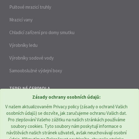
Pultové mrazicí truhly
Mrazicí vany
Chladicí zařízení pro domy smutku
Výrobníky ledu
Výrobníky sodové vody
Samoobslužné výdejní boxy
TEPELNÁ ČERPADLA
Zásady ochrany osobních údajů:
V našem aktualizovaném Privacy policy (zásady o ochraně Vašich
THERMOTECHNIKA BOHEMIA s.r.o. | CZ
osobních údajů) se dozvíte, jak zaručujeme ochranu Vašich dat.
Pro zlepšování Vašeho zážitku na našich stránkách používáme
Adresa: Komenského 951, Újezd u Brna 664 53
soubory cookies. Tyto soubory nám poskytují informace o
Tel. číslo:
+420 544 229 478
návštěvách našich stránek uživateli, avšak neuchovávají osobní
E-mail:
obchod@tcbohemia.com