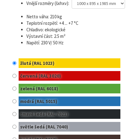
Vnější rozměry (šxhxv):
Netto váha: 210 kg
Teplotní rozpětí: +4 ... +7 °C
Chladivo: ekologické
Výstavní část: 2.5 m²
Napětí: 230 V/ 50 Hz
žlutá (RAL 1023)
červená (RAL 3020)
zelená (RAL 6018)
modrá (RAL 5015)
tmavě šedá (RAL 7021)
světle šedá (RAL 7040)