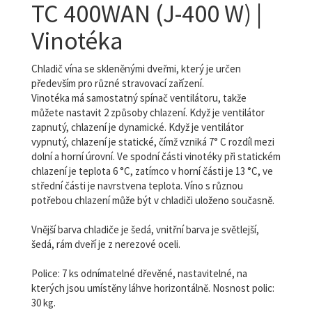
TC 400WAN (J-400 W) |
Vinotéka
Chladič vína se skleněnými dveřmi, který je určen
především pro různé stravovací zařízení.
Vinotéka
má samostatný spínač ventilátoru, takže
můžete nastavit 2 způsoby chlazení. Když je ventilátor
zapnutý, chlazení je dynamické. Když je ventilátor
vypnutý, chlazení je statické,
čímž vzniká 7° C rozdíl mezi
dolní a horní úrovní. Ve spodní části vinotéky při statickém
chlazení je teplota 6 °C, zatímco v horní části je 13 °C, ve
střední části je navrstvena teplota.
Víno s různou
potřebou chlazení může být v chladiči uloženo současně.
Vnější barva chladiče je šedá, vnitřní barva je světlejší,
šedá, rám dveří je z nerezové oceli.
Police: 7 ks odnímatelné dřevěné, nastavitelné, na
kterých jsou umístěny láhve horizontálně. Nosnost polic:
30 kg.