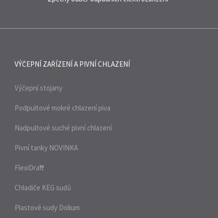
VÝČEPNÍ ZAŘÍZENÍ A
PIVNÍ CHLAZENÍ
Výčepní stojany
Podpultové mokré chlazení piva
Nadpultové suché pivní chlazení
Pivní tanky
NOVINKA
FlexiDraft™
Chladiče KEG sudů
Plastové sudy Dolium