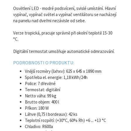
Osvětlení LED - modré podsvícení, svislé umístění. Hlavní
vypínač, vypínač světel a vypínač ventilátoru se nacházejí
na panelu nad dveřmi nezávisle od sebe.
Verze tropická,
pracuje správně při okolní teplotě 15-30
°C.
Digitální termostat umožňuje automatické odmrazování.
PODROBNOSTI O PRODUKTU:
Vnější rozměry (šxhxv): 625 x 645 x 1890 mm
Spotřeba el. energie: 1,18 kWh/24h
Police: 7 dřevěné
Termostat: digitální
Netto váha: 99 kg
Brutto objem: 400 l
Příkon: 180 W
Láhve (0,75 l bordeaux): 42 ks
Teplotní rozpětí: (+30°C, 60% Rh) +6 ... +13 °C
Chladivo: R600a