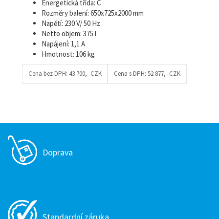
Energetická třída: C
Rozměry balení: 650x725x2000 mm
Napětí: 230 V/ 50 Hz
Netto objem: 375 l
Napájení: 1,1 A
Hmotnost: 106 kg
Cena bez DPH:
43 700,- CZK
Cena s DPH:
52 877,- CZK
Doprava
Standardní záruka