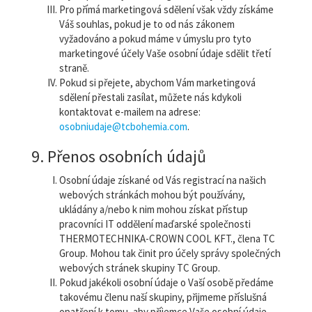
Pro přímá marketingová sdělení však vždy získáme
Váš souhlas, pokud je to od nás zákonem
vyžadováno a pokud máme v úmyslu pro tyto
marketingové účely Vaše osobní údaje sdělit třetí
straně.
Pokud si přejete, abychom Vám marketingová
sdělení přestali zasílat, můžete nás kdykoli
kontaktovat e-mailem na adrese:
osobniudaje@tcbohemia.com
.
9. Přenos osobních údajů
Osobní údaje získané od Vás registrací na našich
webových stránkách mohou být používány,
ukládány a/nebo k nim mohou získat přístup
pracovníci IT oddělení maďarské společnosti
THERMOTECHNIKA-CROWN COOL KFT., člena TC
Group. Mohou tak činit pro účely správy společných
webových stránek skupiny TC Group.
Pokud jakékoli osobní údaje o Vaší osobě předáme
takovému členu naší skupiny, přijmeme příslušná
opatření k tomu, aby příjemce Vaše osobní údaje