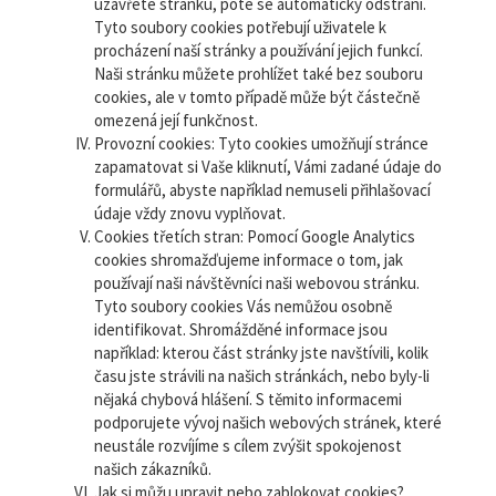
uzavřete stránku, poté se automaticky odstraní.
Tyto soubory cookies potřebují uživatele k
procházení naší stránky a používání jejich funkcí.
Naši stránku můžete prohlížet také bez souboru
cookies, ale v tomto případě může být částečně
omezená její funkčnost.
Provozní cookies: Tyto cookies umožňují stránce
zapamatovat si Vaše kliknutí, Vámi zadané údaje do
formulářů, abyste například nemuseli přihlašovací
údaje vždy znovu vyplňovat.
Cookies třetích stran: Pomocí Google Analytics
cookies shromažďujeme informace o tom, jak
používají naši návštěvníci naši webovou stránku.
Tyto soubory cookies Vás nemůžou osobně
identifikovat. Shromážděné informace jsou
například: kterou část stránky jste navštívili, kolik
času jste strávili na našich stránkách, nebo byly-li
nějaká chybová hlášení. S těmito informacemi
podporujete vývoj našich webových stránek, které
neustále rozvíjíme s cílem zvýšit spokojenost
našich zákazníků.
Jak si můžu upravit nebo zablokovat cookies?