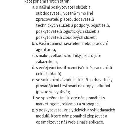
kategoriemi třetích stran:
s našimi poskytovateli služeb a
subdodavateli, včetně mimo jiné
zpracovatelů plateb, dodavatelů
technických služeb a podpory, pojistitelů,
poskytovatelů logistických služeb a
poskytovatelů cloudových služeb;
s Vaším zaměstnavatelem nebo pracovní
agenturou;
s malo-, velkoobchodníky, jejichž jste
zákazníkem;
s veřejnými institucemi (včetně pracovníků
celních úřadů);
se smluvními závodními lékaři a zdravotníky
provádějícími testování na drogy a alkohol
(pokud se využívá);
se společnostmi, které nám pomáhají s
marketingem, reklamou a propagací,
s poskytovateli analytických a vyhledávacích
modulů, které nám pomáhají zlepšovat a
optimalizovat náš web a naše aplikace.