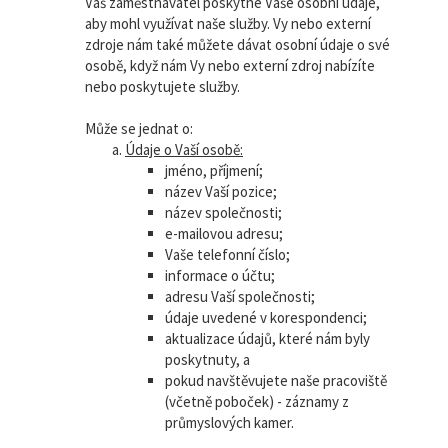
Váš zaměstnavatel poskytne Vaše osobní údaje,
aby mohl využívat naše služby. Vy nebo externí
zdroje nám také můžete dávat osobní údaje o své
osobě, když nám Vy nebo externí zdroj nabízíte
nebo poskytujete služby.
Může se jednat o:
Údaje o Vaší osobě:
jméno, příjmení;
název Vaší pozice;
název společnosti;
e-mailovou adresu;
Vaše telefonní číslo;
informace o účtu;
adresu Vaší společnosti;
údaje uvedené v korespondenci;
aktualizace údajů, které nám byly
poskytnuty, a
pokud navštěvujete naše pracoviště
(včetně poboček) - záznamy z
průmyslových kamer.