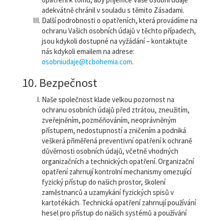
adekvátně chránil v souladu s těmito Zásadami.
Další podrobnosti o opatřeních, která provádíme na
ochranu Vašich osobních údajů v těchto případech,
jsou kdykoli dostupné na vyžádání – kontaktujte
nás kdykoli emailem na adrese:
osobniudaje@tcbohemia.com
.
10. Bezpečnost
Naše společnost klade velkou pozornost na
ochranu osobních údajů před ztrátou, zneužitím,
zveřejněním, pozměňováním, neoprávněným
přístupem, nedostupností a zničením a podniká
veškerá přiměřená preventivní opatření k ochraně
důvěrnosti osobních údajů, včetně vhodných
organizačních a technických opatření. Organizační
opatření zahrnují kontrolní mechanismy omezující
fyzický přístup do našich prostor, školení
zaměstnanců a uzamykání fyzických spisů v
kartotékách. Technická opatření zahrnují používání
hesel pro přístup do našich systémů a používání