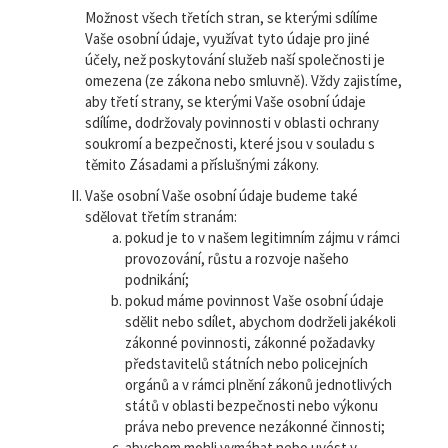
Možnost všech třetích stran, se kterými sdílíme
Vaše osobní údaje, využívat tyto údaje pro jiné
účely, než poskytování služeb naší společnosti je
omezena (ze zákona nebo smluvně). Vždy zajistíme,
aby třetí strany, se kterými Vaše osobní údaje
sdílíme, dodržovaly povinnosti v oblasti ochrany
soukromí a bezpečnosti, které jsou v souladu s
těmito Zásadami a příslušnými zákony.
Vaše osobní Vaše osobní údaje budeme také
sdělovat třetím stranám:
pokud je to v našem legitimním zájmu v rámci
provozování, růstu a rozvoje našeho
podnikání;
pokud máme povinnost Vaše osobní údaje
sdělit nebo sdílet, abychom dodrželi jakékoli
zákonné povinnosti, zákonné požadavky
představitelů státních nebo policejních
orgánů a v rámci plnění zákonů jednotlivých
států v oblasti bezpečnosti nebo výkonu
práva nebo prevence nezákonné činnosti;
abychom mohli vymáhat nebo uvést v