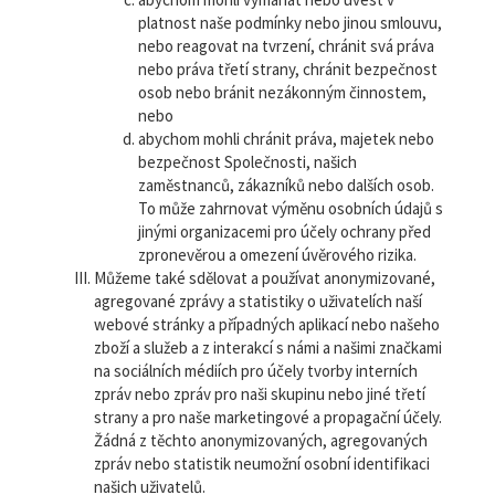
platnost naše podmínky nebo jinou smlouvu,
nebo reagovat na tvrzení, chránit svá práva
nebo práva třetí strany, chránit bezpečnost
osob nebo bránit nezákonným činnostem,
nebo
abychom mohli chránit práva, majetek nebo
bezpečnost Společnosti, našich
zaměstnanců, zákazníků nebo dalších osob.
To může zahrnovat výměnu osobních údajů s
jinými organizacemi pro účely ochrany před
zpronevěrou a omezení úvěrového rizika.
Můžeme také sdělovat a používat anonymizované,
agregované zprávy a statistiky o uživatelích naší
webové stránky a případných aplikací nebo našeho
zboží a služeb a z interakcí s námi a našimi značkami
na sociálních médiích pro účely tvorby interních
zpráv nebo zpráv pro naši skupinu nebo jiné třetí
strany a pro naše marketingové a propagační účely.
Žádná z těchto anonymizovaných, agregovaných
zpráv nebo statistik neumožní osobní identifikaci
našich uživatelů.