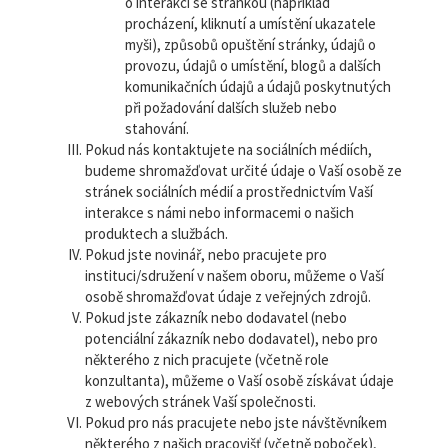
o interakci se stránkou (například
procházení, kliknutí a umístění ukazatele
myši), způsobů opuštění stránky, údajů o
provozu, údajů o umístění, blogů a dalších
komunikačních údajů a údajů poskytnutých
při požadování dalších služeb nebo
stahování.
Pokud nás kontaktujete na sociálních médiích,
budeme shromažďovat určité údaje o Vaší osobě ze
stránek sociálních médií a prostřednictvím Vaší
interakce s námi nebo informacemi o našich
produktech a službách.
Pokud jste novinář, nebo pracujete pro
instituci/sdružení v našem oboru, můžeme o Vaší
osobě shromažďovat údaje z veřejných zdrojů.
Pokud jste zákazník nebo dodavatel (nebo
potenciální zákazník nebo dodavatel), nebo pro
některého z nich pracujete (včetně role
konzultanta), můžeme o Vaší osobě získávat údaje
z webových stránek Vaší společnosti.
Pokud pro nás pracujete nebo jste návštěvníkem
některého z našich pracovišť (včetně poboček),