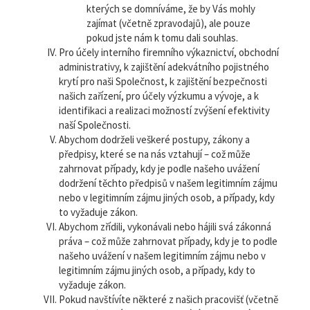
kterých se domníváme, že by Vás mohly
zajímat (včetně zpravodajů), ale pouze
pokud jste nám k tomu dali souhlas.
Pro účely interního firemního výkaznictví, obchodní
administrativy, k zajištění adekvátního pojistného
krytí pro naši Společnost, k zajištění bezpečnosti
našich zařízení, pro účely výzkumu a vývoje, a k
identifikaci a realizaci možností zvýšení efektivity
naší Společnosti.
Abychom dodrželi veškeré postupy, zákony a
předpisy, které se na nás vztahují – což může
zahrnovat případy, kdy je podle našeho uvážení
dodržení těchto předpisů v našem legitimním zájmu
nebo v legitimním zájmu jiných osob, a případy, kdy
to vyžaduje zákon.
Abychom zřídili, vykonávali nebo hájili svá zákonná
práva – což může zahrnovat případy, kdy je to podle
našeho uvážení v našem legitimním zájmu nebo v
legitimním zájmu jiných osob, a případy, kdy to
vyžaduje zákon.
Pokud navštívíte některé z našich pracovišť (včetně