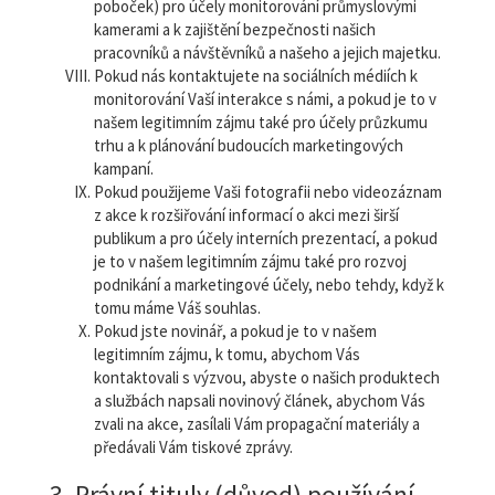
poboček) pro účely monitorování průmyslovými
kamerami a k zajištění bezpečnosti našich
pracovníků a návštěvníků a našeho a jejich majetku.
Pokud nás kontaktujete na sociálních médiích k
monitorování Vaší interakce s námi, a pokud je to v
našem legitimním zájmu také pro účely průzkumu
trhu a k plánování budoucích marketingových
kampaní.
Pokud použijeme Vaši fotografii nebo videozáznam
z akce k rozšiřování informací o akci mezi širší
publikum a pro účely interních prezentací, a pokud
je to v našem legitimním zájmu také pro rozvoj
podnikání a marketingové účely, nebo tehdy, když k
tomu máme Váš souhlas.
Pokud jste novinář, a pokud je to v našem
legitimním zájmu, k tomu, abychom Vás
kontaktovali s výzvou, abyste o našich produktech
a službách napsali novinový článek, abychom Vás
zvali na akce, zasílali Vám propagační materiály a
předávali Vám tiskové zprávy.
3. Právní tituly (důvod) používání