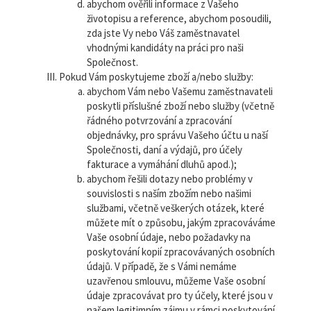
abychom ověřili informace z Vašeho
životopisu a reference, abychom posoudili,
zda jste Vy nebo Váš zaměstnavatel
vhodnými kandidáty na práci pro naši
Společnost.
Pokud Vám poskytujeme zboží a/nebo služby:
abychom Vám nebo Vašemu zaměstnavateli
poskytli příslušné zboží nebo služby (včetně
řádného potvrzování a zpracování
objednávky, pro správu Vašeho účtu u naší
Společnosti, daní a výdajů, pro účely
fakturace a vymáhání dluhů apod.);
abychom řešili dotazy nebo problémy v
souvislosti s naším zbožím nebo našimi
službami, včetně veškerých otázek, které
můžete mít o způsobu, jakým zpracováváme
Vaše osobní údaje, nebo požadavky na
poskytování kopií zpracovávaných osobních
údajů. V případě, že s Vámi nemáme
uzavřenou smlouvu, můžeme Vaše osobní
údaje zpracovávat pro ty účely, které jsou v
našem legitimním zájmu v rámci poskytování