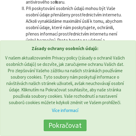
antivirového softwaru.
Při poskytování osobních údajů mohou být Vaše
osobní údaje přenášeny prostřednictvím internetu.
Ačkoli vynakládáme maximální úsilí k tomu, abychom
osobní údaje, které nám poskytujete, ochránili,
přenos informací prostřednictvím internetu není
úplně bezpečný. Proto berete na vědomí a
přijímáte, že nemůžeme zaručit bezpečnost vašich
Zásady ochrany osobních údajů:
osobních údajů, které jsou přenášeny na náš web, a
V našem aktualizovaném Privacy policy (zásady o ochraně Vašich
že takový přenos probíhá na Vaše nebezpečí.
osobních údajů) se dozvíte, jak zaručujeme ochranu Vašich dat.
Jakmile Vaše osobní údaje obdržíme, budeme
Pro zlepšování Vašeho zážitku na našich stránkách používáme
používat přísné postupy a bezpečnostní prvky,
soubory cookies. Tyto soubory nám poskytují informace o
abychom zabránili neoprávněnému přístup k těmto
návštěvách našich stránek uživateli, avšak neuchovávají osobní
údajům.
údaje. Kliknutím na Pokračovat souhlasíte, aby naše stránka
Pokud jsme Vám dali (nebo pokud jste si zvolili)
používala soubory cookies. Vaše rozhodnutí a nastavení
heslo, které Vám umožňuje přístup k vašemu online
souborů cookies můžete kdykoli změnit ve Vašem prohlížeči.
účtu, odpovídáte za udržení tohoto hesla v
tajnosti. Žádáme Vás, abyste heslo nikomu
Více informací
neprozrazovali.
Pokračovat
11. Weby třetích stran