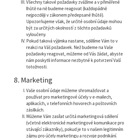
Všechny takové požadavky zvážíme a v přiměřené
lhůtě na ně budeme reagovat (každopádně
nejpozději v zákonem předepsané lhůtě).
Upozorňujeme však, že určité osobní údaje mohou
být za určitých okolností z těchto požadavků
vyloučeny.
Pokud taková výjimka nastane, sdělíme Vám to v
reakci na Váš požadavek. Než budeme na Vaše
požadavky reagovat, můžeme od Vás žádat, abyste
nám poskytli informace nezbytné k potvrzení Vaší
totožnosti.
8. Marketing
Vaše osobní údaje můžeme shromažďovat a
používat pro marketingové účely v e-mailech,
aplikacích, v telefonních hovorech a poštovních
zásilkách.
Můžeme Vám zasílat určitá marketingová sdělení
(včetně elektronické marketingové komunikace pro
stávající zákazníky), pokud je to v našem legitimním
zájmu pro účely marketingu a rozvoje podnikání.