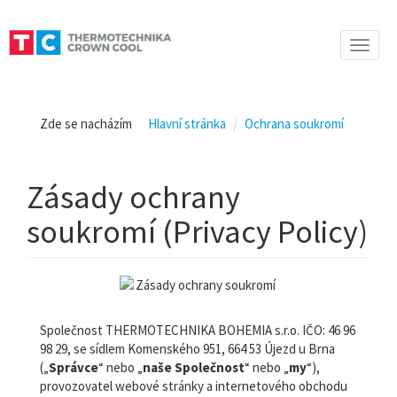
Toggle
naviga
Zde se nacházím
Hlavní stránka
Ochrana soukromí
Zásady ochrany
soukromí (Privacy Policy)
Společnost THERMOTECHNIKA BOHEMIA s.r.o. IČO: 46 96
98 29, se sídlem Komenského 951, 664 53 Újezd u Brna
(„
Správce
“ nebo „
naše Společnost
“ nebo „
my
“),
provozovatel webové stránky a internetového obchodu