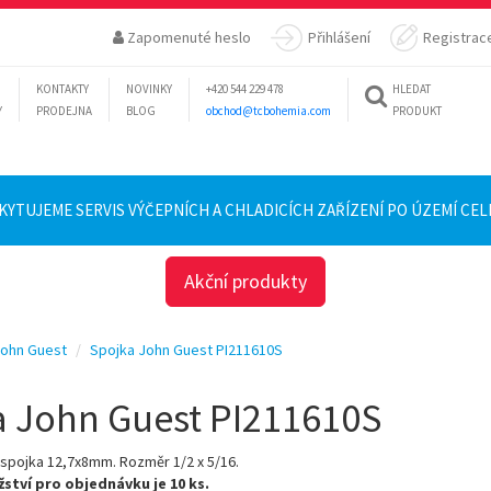
Zapomenuté heslo
Přihlášení
Registrac
KONTAKTY
NOVINKY
+420 544 229 478
HLEDAT
Y
PRODEJNA
BLOG
obchod@tcbohemia.com
PRODUKT
KYTUJEME SERVIS VÝČEPNÍCH A CHLADICÍCH ZAŘÍZENÍ PO ÚZEMÍ CELÉ
Akční produkty
John Guest
Spojka John Guest PI211610S
a John Guest PI211610S
 spojka 12,7x8mm. Rozměr 1/2 x 5/16.
ství pro objednávku je 10 ks.