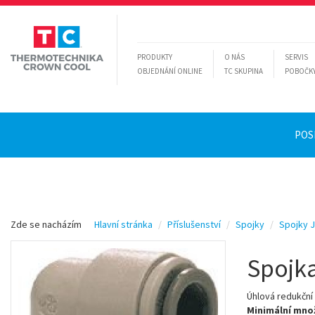
PRODUKTY
O NÁS
SERVIS
OBJEDNÁNÍ ONLINE
TC SKUPINA
POBOČK
POS
Zde se nacházím
Hlavní stránka
Příslušenství
Spojky
Spojky 
Spojk
Úhlová redukční
Minimální množ