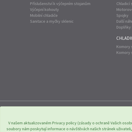
Příslušenství k výčepním stojanům
Chladicí
Výčepní kohouty
Motorové
Mobilní chladiče
Spojky
Sanitace a myčky sklenic
Další náh
Doplňky 
CHLADIC
Komory s
Komory s
Adresa: Komenského 951, Új
V našem aktualizovaném Privacy policy (zásady o ochraně Vašich osobn
soubory nám poskytují informace o návštěvách našich stránek uživateli,