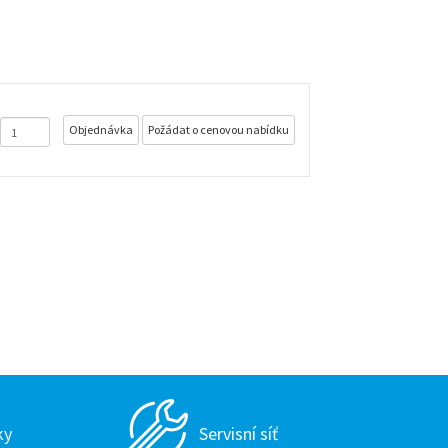
Objednávka
Požádat o cenovou nabídku
ky
Servisní síť