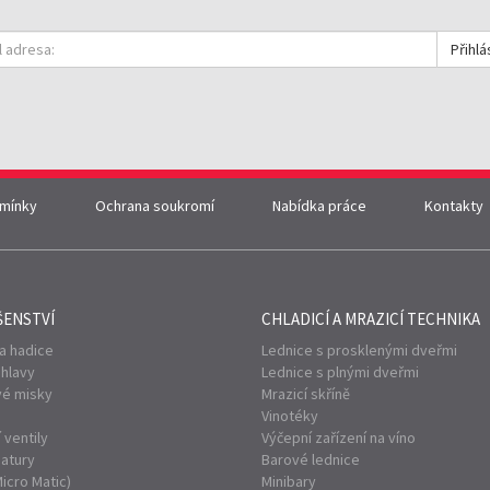
Přihlá
mínky
Ochrana soukromí
Nabídka práce
Kontakty
ŠENSTVÍ
CHLADICÍ A MRAZICÍ
TECHNIKA
a hadice
Lednice s prosklenými dveřmi
 hlavy
Lednice s plnými dveřmi
é misky
Mrazicí skříně
Vinotéky
 ventily
Výčepní zařízení na víno
matury
Barové lednice
Micro Matic)
Minibary