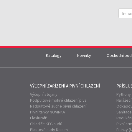
Katalogy
Novinky
Obchodní pod
VÝČEPNÍ ZAŘÍZENÍ A
PIVNÍ CHLAZENÍ
PŘÍSLU
Výčepní stojany
Pythony 
Podpultové mokré chlazení piva
Narážecí
Nadpultové suché pivní chlazení
Odkapov
Pivní tanky
NOVINKA
Sanitace
FlexiDraft™
Redukční
Chladiče KEG sudů
Pivní ar
Plastové sudy Dolium
Fitinky (