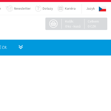
e
Newsletter
Dotazy
Kariéra
Jazyk
Košík:
Celkem
0
ks - kusů
0
CZK
 ČR.