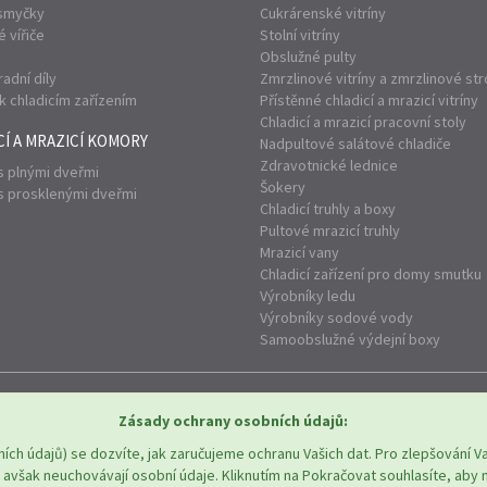
 smyčky
Cukrárenské vitríny
 vířiče
Stolní vitríny
Obslužné pulty
radní díly
Zmrzlinové vitríny a zmrzlinové str
k chladicím zařízením
Přístěnné chladicí a mrazicí vitríny
Chladicí a mrazicí pracovní stoly
Í A MRAZICÍ
KOMORY
Nadpultové salátové chladiče
Zdravotnické lednice
 plnými dveřmi
Šokery
 prosklenými dveřmi
Chladicí truhly a boxy
Pultové mrazicí truhly
Mrazicí vany
Chladicí zařízení pro domy smutku
Výrobníky ledu
Výrobníky sodové vody
Samoobslužné výdejní boxy
THERMOTECHNIKA BOHEMIA s.r.o. | CZ
Zásady ochrany osobních údajů:
|
|
ezd u Brna 664 53
Tel. číslo:
+420 544 229 478
E-m
ích údajů) se dozvíte, jak zaručujeme ochranu Vašich dat. Pro zlepšování 
 avšak neuchovávají osobní údaje. Kliknutím na Pokračovat souhlasíte, aby 